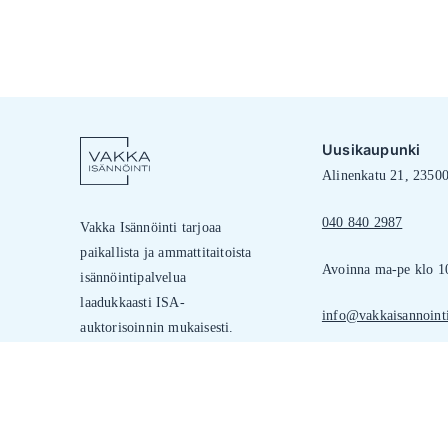
Ajankohtaista
Artikkelit
Isännöintiliiton uutise
Uusikaupunki
Alinenkatu 21, 2350
040 840 2987
Vakka Isännöinti tarjoaa
paikallista ja ammattitaitoista
Avoinna ma-pe klo 1
isännöintipalvelua
laadukkaasti ISA-
info@vakkaisannointi
auktorisoinnin mukaisesti.