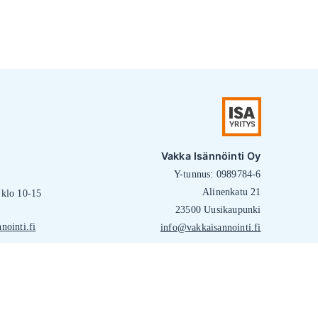
Vakka Isännöinti Oy
Y-tunnus: 0989784-6
Alinenkatu 21
klo 10-15
23500 Uusikaupunki
nointi.fi
info@vakkaisannointi.fi
Tietosuojaseloste