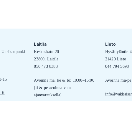
t
Laitila
Lieto
0 Uusikaupunki
Keskuskatu 20
Hyvättyläntie 4
23800, Laitila
21420 Lieto
050 473 8383
044 794 5698
0-15
Avoinna ma, ke & to: 10.00–15:00
Avoinna ma-pe 
(ti & pe avoinna vain
.fi
info@vakkaisan
ajanvarauksella)
info@vakkaisannointi.fi