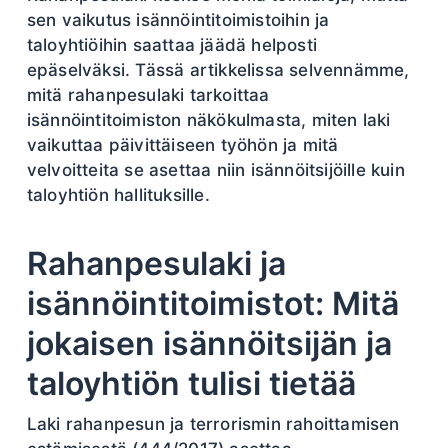
sen vaikutus isännöintitoimistoihin ja
taloyhtiöihin saattaa jäädä helposti
epäselväksi. Tässä artikkelissa selvennämme,
mitä rahanpesulaki tarkoittaa
isännöintitoimiston näkökulmasta, miten laki
vaikuttaa päivittäiseen työhön ja mitä
velvoitteita se asettaa niin isännöitsijöille kuin
taloyhtiön hallituksille.
Rahanpesulaki ja
isännöintitoimistot: Mitä
jokaisen isännöitsijän ja
taloyhtiön tulisi tietää
Laki rahanpesun ja terrorismin rahoittamisen