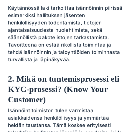
Käytännössä laki tarkoittaa isännöinnin piirissä
esimerkiksi hallituksen jäsenten
henkilöllisyyden todentamista, tietojen
ajantaisaisuudesta huolehtimista, sekä
säännöllistä pakotelistojen tarkastamista.
Tavoitteena on estää rikollista toimintaa ja
tehdä isännöinnin ja taloyhtiöiden toiminnasta
turvallista ja läpinäkyvää.
2. Mikä on tuntemisprosessi eli
KYC-prosessi? (Know Your
Customer)
Isännöintitoimiston tulee varmistaa
asiakkaidensa henkilöllisyys ja ymmärtää
heidän taustansa. Tämä koskee erityisesti