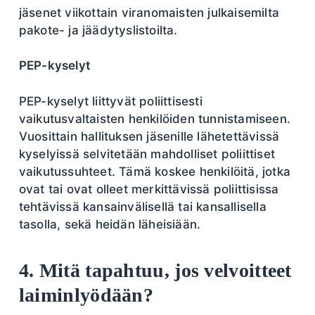
jäsenet viikottain viranomaisten julkaisemilta
pakote- ja jäädytyslistoilta.
PEP-kyselyt
PEP-kyselyt liittyvät poliittisesti
vaikutusvaltaisten henkilöiden tunnistamiseen.
Vuosittain hallituksen jäsenille lähetettävissä
kyselyissä selvitetään mahdolliset poliittiset
vaikutussuhteet. Tämä koskee henkilöitä, jotka
ovat tai ovat olleet merkittävissä poliittisissa
tehtävissä kansainvälisellä tai kansallisella
tasolla, sekä heidän läheisiään.
4. Mitä tapahtuu, jos velvoitteet
laiminlyödään?