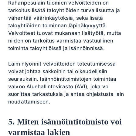
Rahanpesulain tuomien velvoitteiden on
tarkoitus lisätä taloyhtiöiden turvallisuutta ja
vähentää väärinkäytöksiä, sekä lisätä
taloyhtiöiden toiminnan läpinäkyvyyttä.
Velvoitteet tuovat mukanaan lisätyötä, mutta
niiden on tarkoitus varmistaa vastuullinen
toiminta taloyhtiöissä ja isännöinnissä.
Laiminlyönnit velvoitteiden toteutumisessa
voivat johtaa sakkoihin tai oikeudellisiin
seurauksiin. Isännöintitoimistojen toimintaa
valvoo Aluehallintovirasto (AVI), joka voi
suorittaa tarkastuksia ja antaa ohjeistusta lain
noudattamiseen.
5. Miten isännöintitoimisto voi
varmistaa lakien