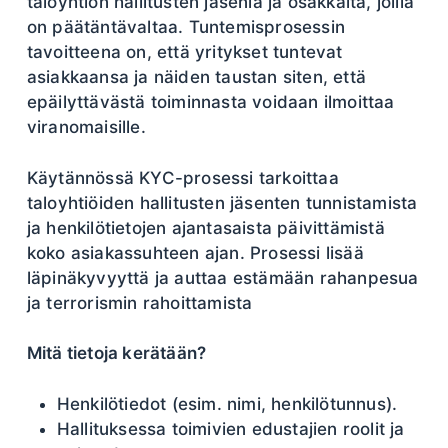
taloyhtiön hallitusten jäseniä ja osakkaita, joilla
on päätäntävaltaa. Tuntemisprosessin
tavoitteena on, että yritykset tuntevat
asiakkaansa ja näiden taustan siten, että
epäilyttävästä toiminnasta voidaan ilmoittaa
viranomaisille.
Käytännössä KYC-prosessi tarkoittaa
taloyhtiöiden hallitusten jäsenten tunnistamista
ja henkilötietojen ajantasaista päivittämistä
koko asiakassuhteen ajan. Prosessi lisää
läpinäkyvyyttä ja auttaa estämään rahanpesua
ja terrorismin rahoittamista
Mitä tietoja kerätään?
Henkilötiedot (esim. nimi, henkilötunnus).
Hallituksessa toimivien edustajien roolit ja