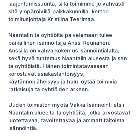
laajentumissuunta, sillä toimimme jo vahvasti
sitä ympäröivillä paikkakunnilla, kertoo
toimitusjohtaja Kristiina Teerimaa.
Naantalin taloyhtiöitä palvelemaan tulee
paikallinen isännöitsijä Anssi Reunanen.
Anssilla on vahva kokemus isännöintialalta,
sekä hyvä tuntemus Naantalin alueesta ja sen
taloyhtiöistä. Hänen toimintatavassaan
korostuvat asiakaslähtöisyys,
käytännönläheisyys ja halu löytää toimivia
ratkaisuja taloyhtiöiden arkeen.
Uuden toimiston myötä Vakka Isännöinti etsii
Naantalin alueelta taloyhtiöitä, jotka arvostavat
luotettavaa, tavoitettavaa ja ammattitaitoista
isännöintiä.