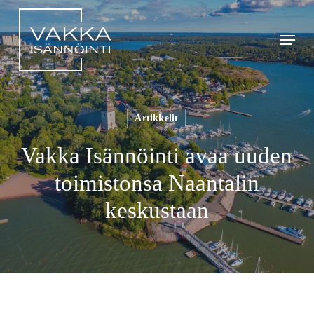
Skip
to
Menu
main
content
Artikkelit
Vakka Isännöinti avaa uuden
toimistonsa Naantalin
keskustaan